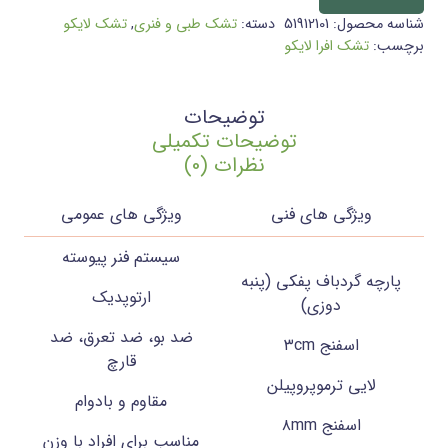
شناسه محصول:
51912101
دسته:
تشک طبی و فنری
,
تشک لایکو
برچسب:
تشک افرا لایکو
توضیحات
توضیحات تکمیلی
نظرات (0)
ویژگی های فنی
ویژگی های عمومی
سیستم فنر پیوسته
پارچه گردباف پفکی (پنبه
ارتوپدیک
دوزی)
ضد بو، ضد تعرق، ضد
اسفنج ۳cm
قارچ
لایی ترموپروپیلن
مقاوم و بادوام
اسفنج ۸mm
مناسب برای افراد با وزن