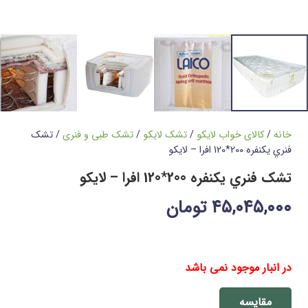
خانه
/
کالای خواب لایکو
/
تشک لایکو
/
تشک طبی و فنری
/ تشک
فنري يکنفره 200*120 افرا – لایکو
تشک فنري يکنفره 200*120 افرا – لایکو
۴۵,۰۴۵,۰۰۰
تومان
4 سال گارانتی این محصول توسط شرکت لایکو
در انبار موجود نمی باشد
مقایسه