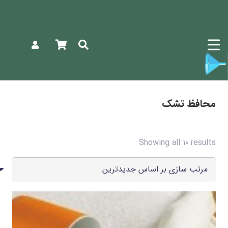
محافظ تشک
Sorted
Showing all 10 results
محافظ تشک
by
latest
پنبه دوزی
(5)
ضد آب
(5)