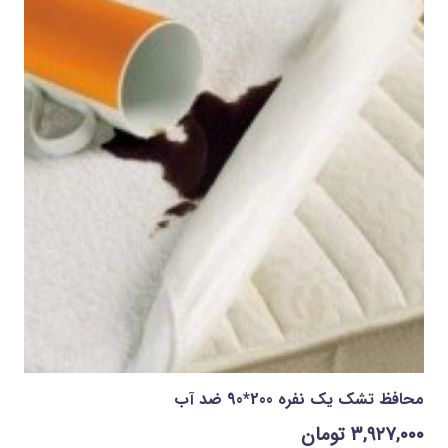
محافظ تشک يک نفره 200*90 ضد آب
۳,۹۲۷,۰۰۰
تومان