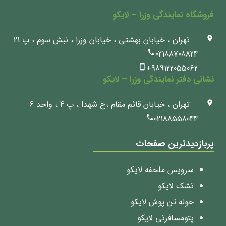
فروشگاه نمایندگی وزرا – لایکو
تهران ، خیابان بهشتی ، خیابان وزرا ، نبش سوم ، پ 21
02188708824
+989122055062
نشانی دفتر نمایندگی وزرا – لایکو
تهران ، خیابان قائم مقام ،خ شهدا ، پ 4 ، واحد 6
02188558044
پربازدیدترین صفحات
سرویس ملحفه لایکو
تشک لایکو
حوله تن پوش لایکو
پتومسافرتی لایکو