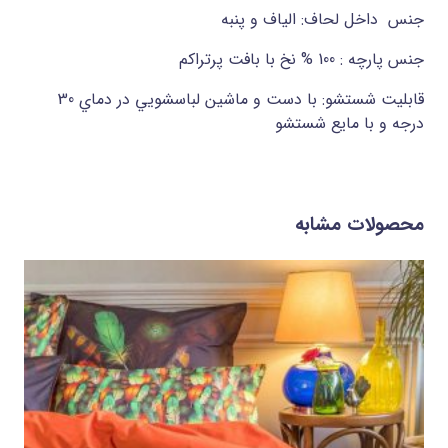
جنس داخل لحاف: الياف و پنبه
جنس پارچه : 100 % نخ با بافت پرتراکم
قابليت شستشو: با دست و ماشين لباسشويي در دماي 30
درجه و با مايع شستشو
محصولات مشابه