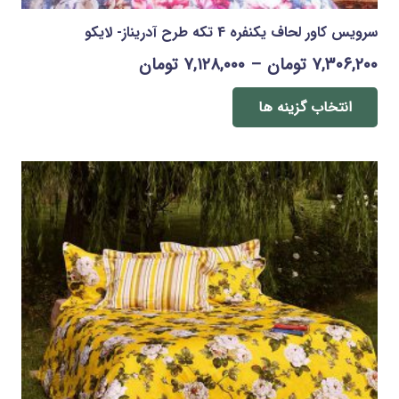
سرویس کاور لحاف یکنفره 4 تکه طرح آدریناز- لایکو
Price
۷,۳۰۶,۲۰۰
تومان
–
۷,۱۲۸,۰۰۰
تومان
range:
این
محصول
انتخاب گزینه ها
۷,۱۲۸,۰۰۰ تومان
دارای
through
انواع
۷,۳۰۶,۲۰۰ تومان
مختلفی
می
باشد.
گزینه
ها
ممکن
است
در
صفحه
محصول
انتخاب