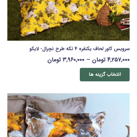
شوند
سرویس کاور لحاف یکنفره 4 تکه طرح نچرال- لایکو
Price
۴,۲۵۷,۰۰۰
تومان
–
۳,۹۶۰,۰۰۰
تومان
range:
این
محصول
انتخاب گزینه ها
۳,۹۶۰,۰۰۰ تومان
دارای
through
انواع
۴,۲۵۷,۰۰۰ تومان
مختلفی
می
باشد.
گزینه
ها
ممکن