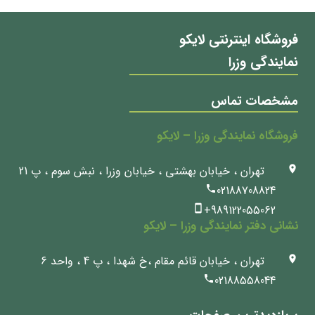
می
باشد.
فروشگاه اینترنتی لایکو
گزینه
نمایندگی وزرا
ها
ممکن
است
مشخصات تماس
در
صفحه
فروشگاه نمایندگی وزرا – لایکو
محصول
انتخاب
تهران ، خیابان بهشتی ، خیابان وزرا ، نبش سوم ، پ 21
شوند
02188708824
+989122055062
نشانی دفتر نمایندگی وزرا – لایکو
تهران ، خیابان قائم مقام ،خ شهدا ، پ 4 ، واحد 6
02188558044