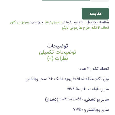
لحاف
یکنفره
مقایسه
4
شناسه محصول:
نامعلوم
دسته:
ناموجود ها
برچسب:
سرویس کاور
تکه
لحاف 4 تکه
,
طرح هارمونی لایکو
طرح
هارمونی
-
توضیحات
لایکو
توضیحات تکمیلی
عدد
نظرات (0)
تعداد تکه : 4 عدد
نوع تکه: ملافه لحاف+ رویه تشک +2 عدد روبالشتی
سایز ملافه لحاف: 150*220
سایز رو تشکی: 90*120/200*200 (کشدار)
سایز روبالشتی: 50*70