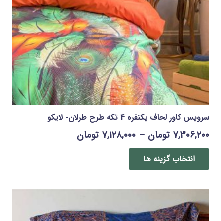
سرویس کاور لحاف یکنفره 4 تکه طرح طرلان- لایکو
Price
۷,۳۰۶,۲۰۰
تومان
–
۷,۱۲۸,۰۰۰
تومان
range:
این
محصول
انتخاب گزینه ها
۷,۱۲۸,۰۰۰ تومان
دارای
through
انواع
۷,۳۰۶,۲۰۰ تومان
مختلفی
می
باشد.