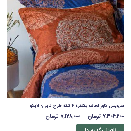
گزینه
ها
ممکن
است
در
صفحه
محصول
انتخاب
شوند
سرویس کاور لحاف یکنفره 4 تکه طرح تابان- لایکو
Price
۷,۳۰۶,۲۰۰
تومان
–
۷,۱۲۸,۰۰۰
تومان
range:
این
محصول
انتخاب گزینه ها