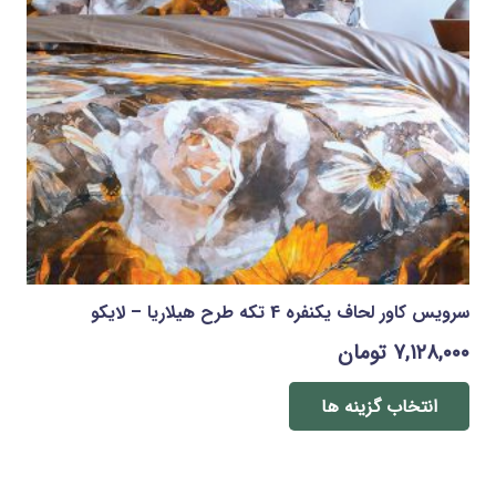
است
در
صفحه
محصول
انتخاب
شوند
سرویس کاور لحاف یکنفره 4 تکه طرح هیلاریا – لایکو
۷,۱۲۸,۰۰۰
تومان
این
محصول
انتخاب گزینه ها
دارای
انواع
مختلفی