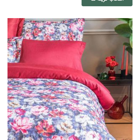
۷,۱۲۸,۰۰۰ تومان
دارای
through
انواع
۷,۳۰۶,۲۰۰ تومان
مختلفی
می
باشد.
گزینه
ها
ممکن
است
در
صفحه
محصول
انتخاب
شوند